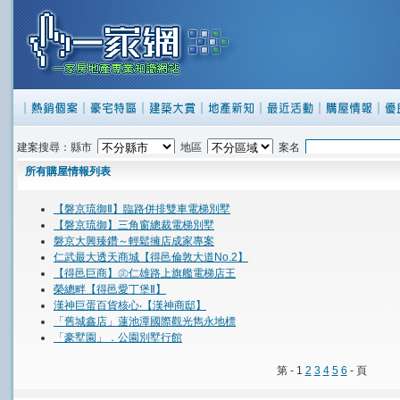
建案搜尋：縣市
地區
案名
所有購屋情報列表
【磐京琉御Ⅱ】臨路併排雙車電梯別墅
【磐京琉御】三角窗總裁電梯別墅
磐京大興臻鑽～輕鬆擁店成家專案
仁武最大透天商城【得邑倫敦大道No.2】
【得邑巨商】㊣仁雄路上旗艦電梯店王
榮總畔【得邑愛丁堡Ⅱ】
漢神巨蛋百貨核心‧【漢神商邸】
「舊城鑫店」蓮池潭國際觀光雋永地標
「豪墅園」．公園別墅行館
第 - 1
2
3
4
5
6
- 頁