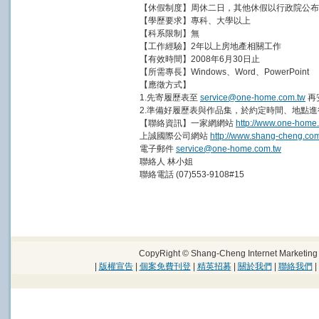
【休假制度】周休二日，其他休假以行政院公布
【學歷要求】專科、大學以上
【科系限制】無
【工作經驗】2年以上房地產相關工作
【有效時間】2008年6月30日止
【所需專長】Windows、Word、PowerPoint
【應徵方式】
1.先寄履歷表至
service@one-home.com.tw
再
2.準備好履歷表與作品集，於約定時間、地點進
【聯絡資訊】一家網網站
http://www.one-home
上誠國際公司網站
http://www.shang-cheng.com
電子郵件
service@one-home.com.tw
聯絡人 林小姐
聯絡電話 (07)553-9108#15
CopyRight © Shang-Cheng Internet Marke
|
版權宣告
|
個案免費刊登
|
精英招募
|
關於我們
|
聯絡我們
|