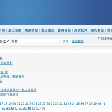
訂閱電子
案名
進階搜尋
貌
天天有電影
61億
「福虎興都」璀璨發光
場
與濕地公園共築中都未來願景
波斯菊花海巡禮
17
18
19
20
21
22
23
24
25
26
27
28
29
30
31
32
33
34
35
36
37
38
39
40
41
42
43
44
45
46
47
48
49
50
- 頁