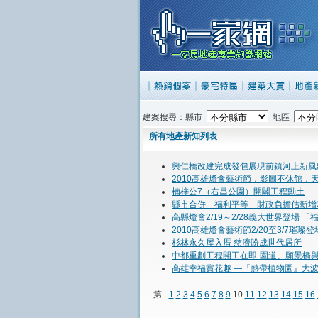
建案搜尋：縣市
地區
所有地產新知列表
興仁橋改建完成發包展現前鎮河上新風
2010高雄燈會藝術節，影圖不休館．
楠梓公7（右昌公園）開闢工程動土
縣市合併 福利平等 財政負擔估新增2
高縣燈會2/19～2/28義大世界登場 
2010高雄燈會藝術節2/20至3/7璀璨登
杉林永久屋入厝 慈濟盼成世代居所
中都重劃工程開工在即-園道、願景橋
高雄幸福賞花趣 —『熱帶植物園』大
第 -
1
2
3
4
5
6
7
8
9
10
11
12
13
14
15
16