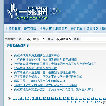
建案搜尋：縣市
地區
案名
所有地產新知列表
高雄將成為鴻海集團的亞洲運籌中心
「檨仔林埤濕地公園」濕地廊道預計年底完成開闢
蛻變後勁溪整治觸角再延伸，青埔溝截除污水工程預定明年初完工
北高雄開發有成促成巨蛋百貨新建
高市港區旗津通通遊，夏日搭乘觀光遊輪正是時候
迎接高雄捷運橘線，中正路地下道今率先舉行通車儀式
鐵路不見了，啟動高雄市內惟的璀璨未來
台灣中油公司補助高雄市高坪特定區公6、公7開闢
高雄市標風采鰲燈旁施設「水漾落瀑─美煥燈箱」愛河更添風雅
第 -
1
2
3
4
5
6
7
8
9
10
11
12
13
14
15
16
17
18
19
20
21
22
23
24
25
26
2
42
43
44
45
46
47
48
49
50
- 頁