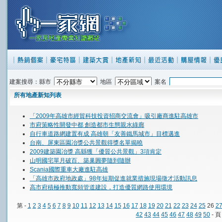
建案搜尋：縣市
地區
案名
所有地產新知列表
「2009年高雄市經貿科技投資招商交流會」吸引廠商進駐高雄市
市府策略性開發中都 創造都市生態親水綠廊
自行車道路網建置有成 高雄朝「友善鐵馬城市」目標邁進
台南、屏東區園冶獎公共景觀得獎名單揭曉
2009建築園冶獎 高縣獲「優質公共景觀」3項肯定
山明國宅單月破百、築巢圓夢隨到隨辦
Scania國際重車大廠進駐高雄
「高雄市政府地政處」98年短期促進就業措施現場徵才活動訊息
高市府積極推動寬頻管道建設，打造優質網路使用環境
第 -
1
2
3
4
5
6
7
8
9
10
11
12
13
14
15
16
17
18
19
20
21
22
23
24
25
26
2
42
43
44
45
46
47
48
49
50
- 頁