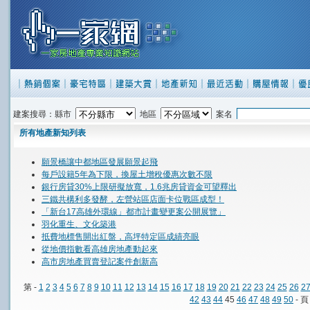
建案搜尋：縣市
地區
案名
所有地產新知列表
願景橋讓中都地區發展願景起飛
每戶設籍5年為下限，換屋土增稅優惠次數不限
銀行房貸30%上限研擬放寬，1.6兆房貸資金可望釋出
三鐵共構利多發酵，左營站區店面卡位戰區成型！
「新台17高雄外環線」都市計畫變更案公開展覽」
羽化重生、文化築港
抵費地標售開出紅盤，高坪特定區成績亮眼
從地價指數看高雄房地產動起來
高市房地產買賣登記案件創新高
第 -
1
2
3
4
5
6
7
8
9
10
11
12
13
14
15
16
17
18
19
20
21
22
23
24
25
26
2
42
43
44
45
46
47
48
49
50
- 頁