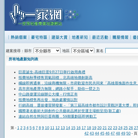
建案搜尋：縣市
地區
案名
所有地產新知列表
巨星誕生-高雄巨蛋9月27日舉行啟用典禮
抵費地秋季標售買氣回穩，北高雄地價創新高
橘線即將通車．沿線商機無限－市府歡迎市民共同來「高雄厝挽面作生意
高市房地產潛力無限，網路小幫手，助你一臂之力
中山路捷運沿線辦公大樓－行情正夯
抵費地標售再出發，地政處審慎以對
行銷高雄．選拔優質開發案－「第三屆高雄市都市設計景觀評選大獎」即
國際著名藝術大師創作公共藝術品將於世運主場館呈現(新工處)
連結自然生態與巨蛋商圈，59期重劃區即將動工
第 -
1
2
3
4
5
6
7
8
9
10
11
12
13
14
15
16
17
18
19
20
21
22
23
24
25
26
2
42
43
44
45
46
47
48
49
50
- 頁