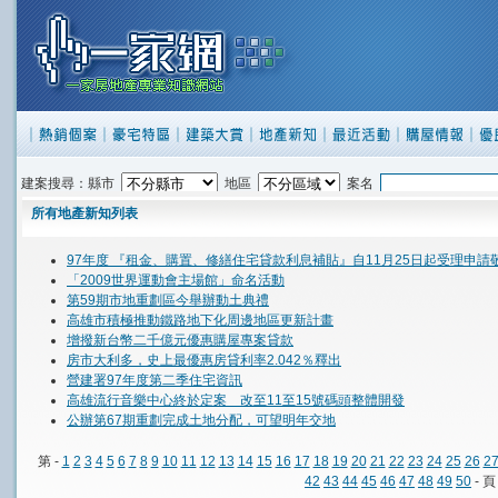
建案搜尋：縣市
地區
案名
所有地產新知列表
97年度 『租金、購置、修繕住宅貸款利息補貼』自11月25日起受理申請
「2009世界運動會主場館」命名活動
第59期市地重劃區今舉辦動土典禮
高雄市積極推動鐵路地下化周邊地區更新計畫
增撥新台幣二千億元優惠購屋專案貸款
房市大利多，史上最優惠房貸利率2.042％釋出
營建署97年度第二季住宅資訊
高雄流行音樂中心終於定案 改至11至15號碼頭整體開發
公辦第67期重劃完成土地分配，可望明年交地
第 -
1
2
3
4
5
6
7
8
9
10
11
12
13
14
15
16
17
18
19
20
21
22
23
24
25
26
2
42
43
44
45
46
47
48
49
50
- 頁