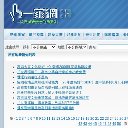
建案搜尋：縣市
地區
案名
所有地產新知列表
高縣大東文化藝術中心 榮獲2009國家卓越建設獎
「世界環境日」高市公共自行車前半小時免費
世運行銷遠征峇里島
協助在地企業加強研發能力， 98年度高雄市SBIR計畫申請將於6月15
高雄市都市更新自治條例修正案獲議會通過
超級精華地段難求，輸人不輸陣卡緊搶進！
高市首座文學步道落成 蓮池潭畔更增風雅詩意
「世來運轉、購屋致富」列車6月7日啟動
世來運轉購屋致富列車活動即將開跑!!
第 -
1
2
3
4
5
6
7
8
9
10
11
12
13
14
15
16
17
18
19
20
21
22
23
24
25
26
2
42
43
44
45
46
47
48
49
50
- 頁